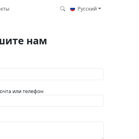
акты
Русский
шите нам
очта или телефон