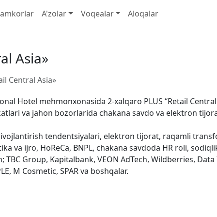
amkorlar
A'zolar
Voqealar
Aloqalar
al Asia»
l Central Asia»
onal Hotel mehmonxonasida 2-xalqaro PLUS “Retail Central As
ari va jahon bozorlarida chakana savdo va elektron tijorat
ojlantirish tendentsiyalari, elektron tijorat, raqamli trans
gistika va ijro, HoReCa, BNPL, chakana savdoda HR roli, sodiqli
 TBC Group, Kapitalbank, VEON AdTech, Wildberries, Data In
LE, M Cosmetic, SPAR va boshqalar.