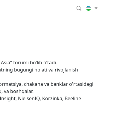
ia” forumi boʻlib oʻtadi.
ning bugungi holati va rivojlanish
formatsiya, chakana va banklar o'rtasidagi
k, va boshqalar.
sight, NielsenIQ, Korzinka, Beeline