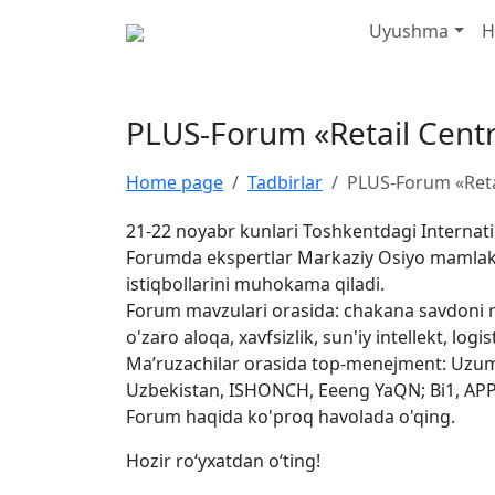
Uyushma
H
PLUS-Forum «Retail Centr
Home page
Tadbirlar
PLUS-Forum «Retai
21-22 noyabr kunlari Toshkentdagi Internati
Forumda ekspertlar Markaziy Osiyo mamlakatl
istiqbollarini muhokama qiladi.
Forum mavzulari orasida: chakana savdoni riv
o'zaro aloqa, xavfsizlik, sun'iy intellekt, lo
Ma’ruzachilar orasida top-menejment: Uzum;
Uzbekistan, ISHONCH, Eeeng YaQN; Bi1, APP
Forum haqida ko'proq havolada o'qing.
Hozir roʻyxatdan oʻting!