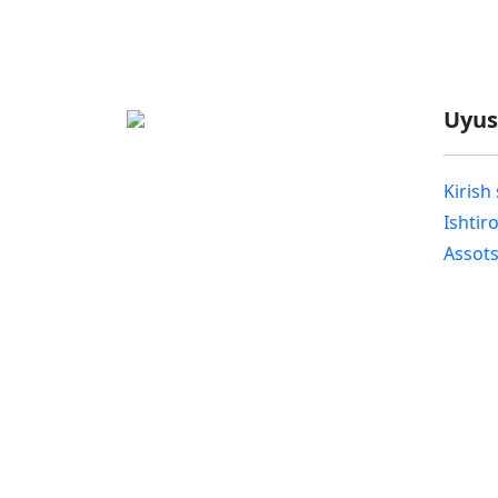
Uyu
Kirish 
Ishtiro
Assots